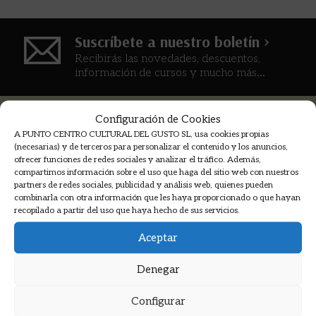
Suscríbete a nuestro boletín >
Recibirás las novedades, descuentos,
información de cursos y mucho más...
Configuración de Cookies
A PUNTO CENTRO CULTURAL DEL GUSTO SL, usa cookies propias
COOKMADRID
(necesarias) y de terceros para personalizar el contenido y los anuncios,
ofrecer funciones de redes sociales y analizar el tráfico. Además,
compartimos información sobre el uso que haga del sitio web con nuestros
partners de redes sociales, publicidad y análisis web, quienes pueden
PNKA PRODUCCIONES
combinarla con otra información que les haya proporcionado o que hayan
recopilado a partir del uso que haya hecho de sus servicios.
Aceptar
PATROCINADORES
Denegar
Configurar
Calle Farmacia 6, bajo. Madrid