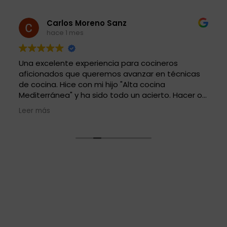
Carlos Moreno Sanz
hace 1 mes
Una excelente experiencia para cocineros
aficionados que queremos avanzar en técnicas
de cocina. Hice con mi hijo "Alta cocina
Mediterránea" y ha sido todo un acierto. Hacer o
no el menú publicado en la web tiene poca
Leer más
importancia. Nos vamos con un montón de
conocimientos para conocer nuevas técnicas de
cocina y afinar las conocidas. Local, y medios de
sobra. Iñigo, el chef, muy docente. El resto el
personal encantador y solicito. A por lo arroces y
la molecular. Muchas gracias.