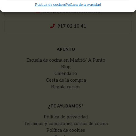
Política de cookies
Política de privacidad
info@apuntolibreria.com
917 02 10 41
APUNTO
Escuela de cocina en Madrid/ A Punto
Blog
Calendario
Cesta de la compra
Regala cursos
¿TE AYUDAMOS?
Política de privacidad
Términos y condiciones cursos de cocina
Política de cookies