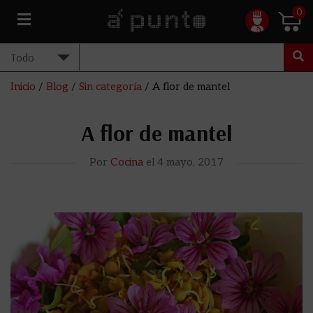
0
Inicio
/
Blog
/
Sin categoría
/
A flor de mantel
A flor de mantel
Por
Cocina
el
4 mayo, 2017