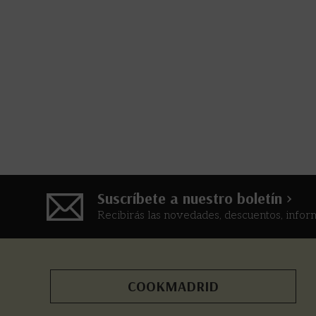
Suscríbete a nuestro boletín >
Recibirás las novedades, descuentos, infor
COOKMADRID