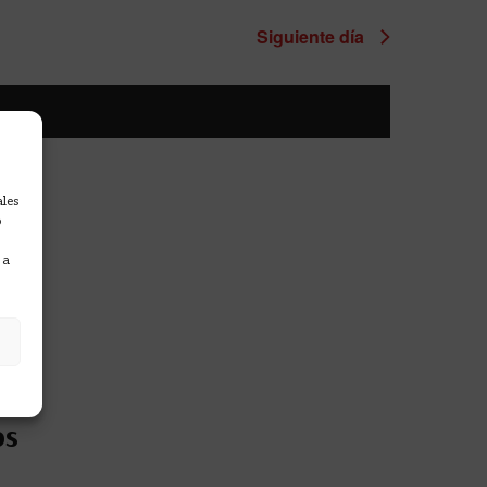
Siguiente día
ales
o
 a
os