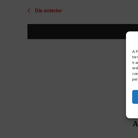
Día anterior
A P
ter
y a
web
com
par
A