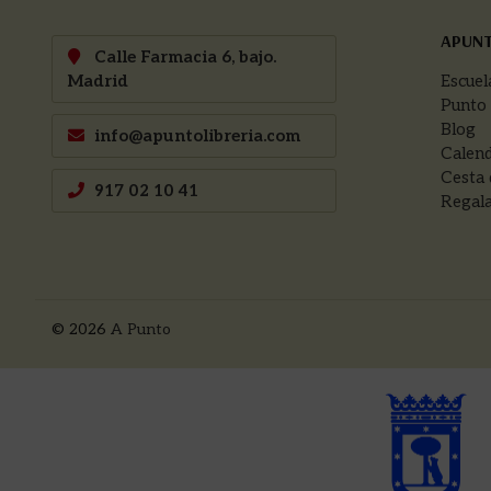
APUN
Calle Farmacia 6, bajo.
Madrid
Escuel
Punto
Blog
info@apuntolibreria.com
Calend
Cesta 
917 02 10 41
Regala
© 2026
A Punto