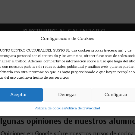
SUSCRIBIRSE AL CALENDARIO
Configuración de Cookies
UNTO CENTRO CULTURAL DEL GUSTO SL, usa cookies propias (necesarias) y de
ceros para personalizar el contenido y los anuncios, ofrecer funciones de redes soci
nalizar el tráfico. Además, compartimos información sobre el uso que haga del siti
 con nuestros partners de redes sociales, publicidad y análisis web, quienes pueden
binarla con otra información que les haya proporcionado o que hayan recopilado
tir del uso que haya hecho de sus servicios.
Aceptar
Denegar
Configurar
Política de cookies
Política de privacidad
lgunas opiniones de nuestros alumn
Opiniones en Google sobre nuestros cursos de cocina.