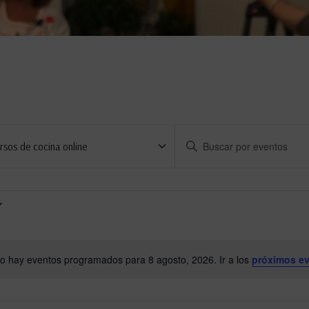
Introduce
la
palabra
clave.
Busca
Eventos
para
la
o hay eventos programados para 8 agosto, 2026. Ir a los
próximos e
palabra
Aviso
clave.