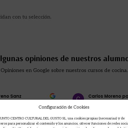
dan con tu selección.
lgunas opiniones de nuestros alumn
Opiniones en Google sobre nuestros cursos de cocina.
reno Sanz
Carlos Moreno p
hace 1 mes
Configuración de Cookies
eriencia para cocineros
Profesional. Iñigo nos ha
UNTO CENTRO CULTURAL DEL GUSTO SL, usa cookies propias (necesarias) y de
ceros para personalizar el contenido y los anuncios, ofrecer funciones de redes soci
queremos avanzar en
alta cocina mediterránea