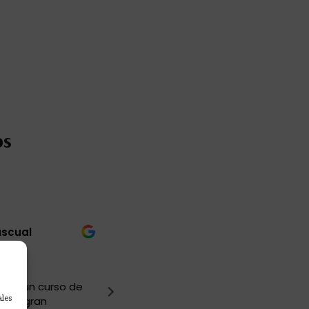
os
ascual
Carmen Perez
hace 1 mes
 dado un curso de
Muy buena experiencia, lo hemo
ales
 con gran
genial y hemos aprendido mucho