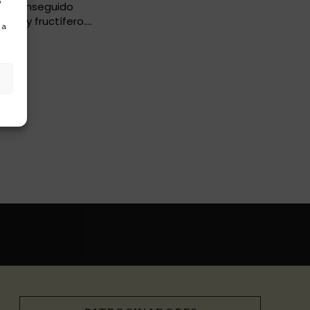
o
 ha conseguido
hemos comido muy bien?
y muy fructífero.
 a
o.