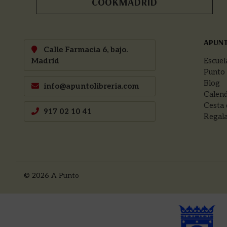
COOKMADRID
APUN
Calle Farmacia 6, bajo.
Madrid
Escuel
Punto
Blog
info@apuntolibreria.com
Calend
Cesta 
917 02 10 41
Regala
© 2026
A Punto