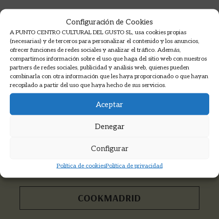
Configuración de Cookies
A PUNTO CENTRO CULTURAL DEL GUSTO SL, usa cookies propias
(necesarias) y de terceros para personalizar el contenido y los anuncios,
ofrecer funciones de redes sociales y analizar el tráfico. Además,
compartimos información sobre el uso que haga del sitio web con nuestros
partners de redes sociales, publicidad y análisis web, quienes pueden
combinarla con otra información que les haya proporcionado o que hayan
recopilado a partir del uso que haya hecho de sus servicios.
Aceptar
Suscríbete a nuestro boletín >
Denegar
Recibirás las novedades, descuentos,
Configurar
información de cursos y mucho más...
Política de cookies
Política de privacidad
COOKMADRID