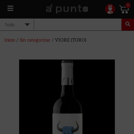
0
Inicio
/
Sin categorizar
/ VIORE (TORO)