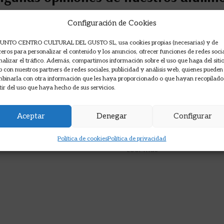
Opiniones en Google sobre nuestros cursos de cocina.
Configuración de Cookies
UNTO CENTRO CULTURAL DEL GUSTO SL, usa cookies propias (necesarias) y de
ceros para personalizar el contenido y los anuncios, ofrecer funciones de redes soci
nalizar el tráfico. Además, compartimos información sobre el uso que haga del siti
reno Sanz
Carlos Moreno p
 con nuestros partners de redes sociales, publicidad y análisis web, quienes pueden
hace 1 mes
binarla con otra información que les haya proporcionado o que hayan recopilado
tir del uso que haya hecho de sus servicios.
eriencia para cocineros
Profesional. Iñigo nos ha
queremos avanzar en
alta cocina mediterránea
Aceptar
Denegar
Configurar
 Hice con mi hijo "Alta
cantidad de contenido y
ea" y ha sido todo un
que sea ameno, divertido 
Política de cookies
Política de privacidad
o el menú publicado en la
Repetiré con cualquier otr
Leer más
mportancia. Nos vamos
 conocimientos para
cnicas de cocina y afinar
al, y medios de sobra.
 docente. El resto el
 y solicito. A por lo
ular. Muchas gracias.