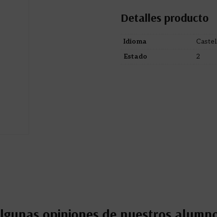
Detalles producto
Idioma
Castel
Estado
2
lgunas opiniones de nuestros alumn