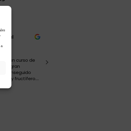
ales
o
ascual
Carmen Perez
hace 1 mes
 a
 dado un curso de
Muy buena experiencia, lo hemo
 con gran
genial y hemos aprendido mucho
 ha conseguido
hemos comido muy bien?
y muy fructífero.
o.