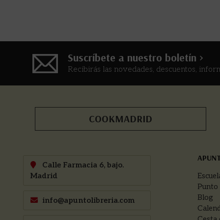
Suscríbete a nuestro boletín >
Recibirás las novedades, descuentos, infor
COOKMADRID
APUN
Calle Farmacia 6, bajo.
Madrid
Escuel
Punto
Blog
info@apuntolibreria.com
Calend
Cesta 