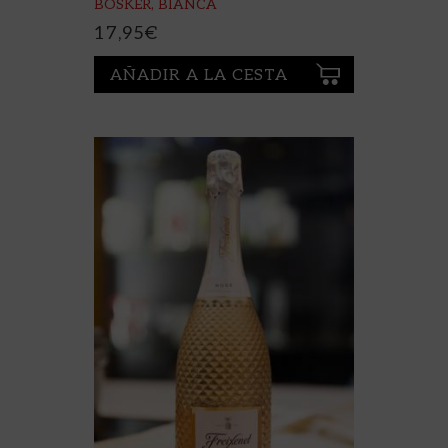
BOSKER, BIANCA
17,95
€
AÑADIR A LA CESTA