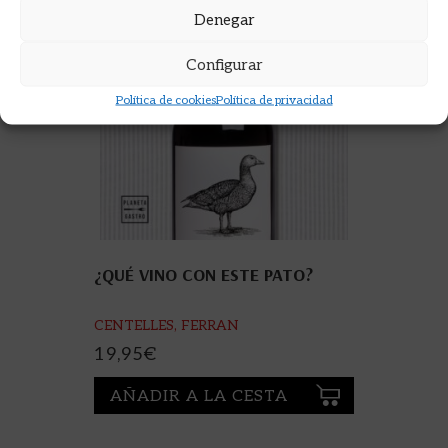
Denegar
Configurar
Política de cookies
Política de privacidad
¿QUÉ VINO CON ESTE PATO?
CENTELLES, FERRAN
19,95
€
AÑADIR A LA CESTA