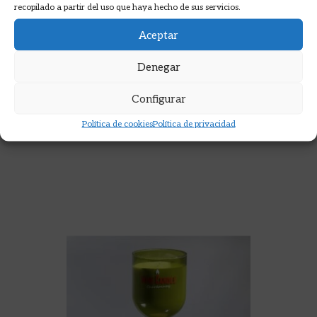
recopilado a partir del uso que haya hecho de sus servicios.
LE NEZ DU VIN: 12 LOS VINOS
TINTOS
Aceptar
Denegar
12,00
€
Configurar
AÑADIR A LA CESTA
Política de cookies
Política de privacidad