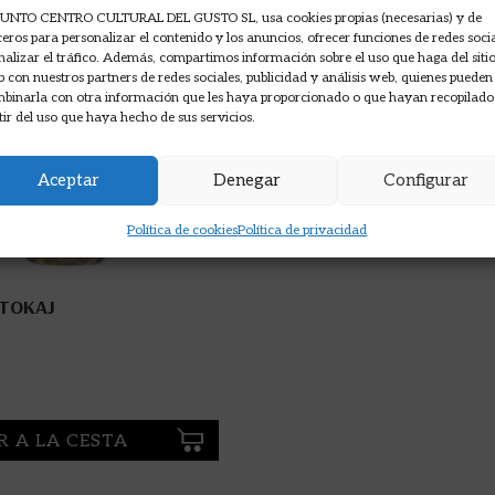
UNTO CENTRO CULTURAL DEL GUSTO SL, usa cookies propias (necesarias) y de
ceros para personalizar el contenido y los anuncios, ofrecer funciones de redes soci
nalizar el tráfico. Además, compartimos información sobre el uso que haga del siti
 con nuestros partners de redes sociales, publicidad y análisis web, quienes pueden
binarla con otra información que les haya proporcionado o que hayan recopilado
tir del uso que haya hecho de sus servicios.
Aceptar
Denegar
Configurar
Política de cookies
Política de privacidad
 TOKAJ
R A LA CESTA