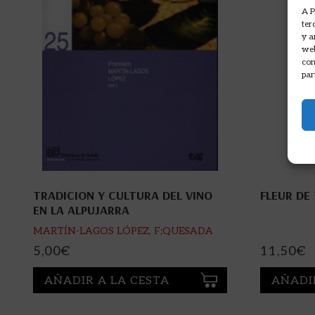
A P
ter
y a
web
com
par
TRADICION Y CULTURA DEL VINO
FLEUR DE
EN LA ALPUJARRA
MARTÍN-LAGOS LÓPEZ, F;QUESADA
GRANADOS, J
5,00
€
11,50
€
AÑADIR A LA CESTA
AÑADI