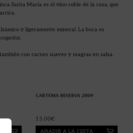
ca Santa María es el vino roble de la casa, que
arrica.
alsámico y ligeramente mineral. La boca es
acogedor.
 también con carnes suaves y magras en salsa.
CARTEMA RESERVA 2009
15,00
€
AÑADIR A LA CESTA