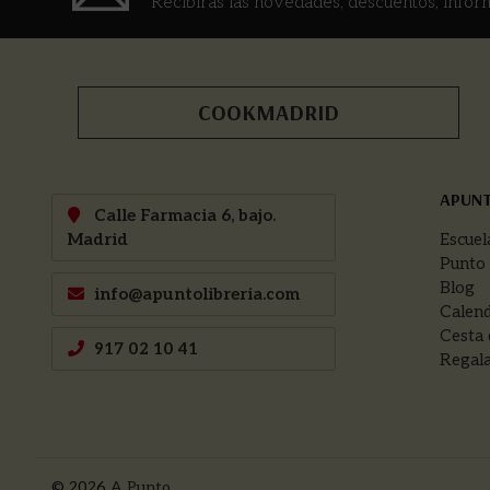
Recibirás las novedades, descuentos, infor
COOKMADRID
APUN
Calle Farmacia 6, bajo.
Madrid
Escuel
Punto
Blog
info@apuntolibreria.com
Calend
Cesta 
917 02 10 41
Regala
© 2026
A Punto