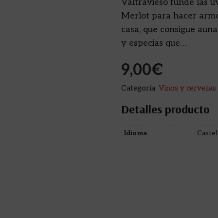
Valtravieso funde las u
Merlot para hacer armon
casa, que consigue auna
y especias que…
9,00
€
Categoría:
Vinos y cervezas
Detalles producto
Idioma
Castel