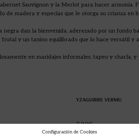
abernet Sauvignon y la Merlot para hacer armonía. Fin
do de madera y especias que le otorga su crianza en b
uta negra dan la bienvenida, aderezado por un fondo b
 frutal y un tanino equilibrado que lo hace versátil y 
losamente en maridajes informales, tapeo y charla, y
YZAGUIRRE VERMU
7,80
€
Configuración de Cookies
AÑADIR A LA CESTA