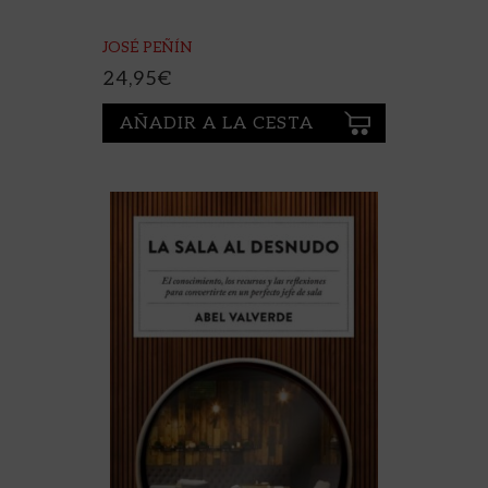
JOSÉ PEÑÍN
24,95
€
AÑADIR A LA CESTA