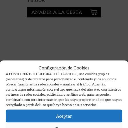
18,00
€
AÑADIR A LA CESTA
Configuración de Cookies
A PUNTO CENTRO CULTURAL DEL GUSTO SL, usa cookies propias
(necesarias) y de terceros para personalizar el contenido y los anuncios,
ofrecer funciones de redes sociales y analizar el tráfico. Además,
compartimos información sobre el uso que haga del sitio web con nuestros
partners de redes sociales, publicidad y análisis web, quienes pueden
combinarla con otra información que les haya proporcionado o que hayan
recopilado a partir del uso que haya hecho de sus servicios.
Aceptar