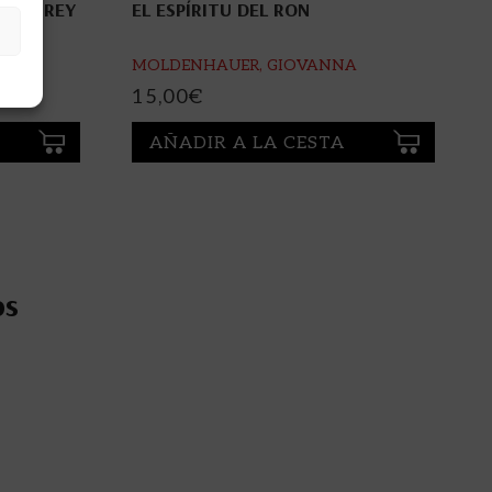
, EL REY
EL ESPÍRITU DEL RON
MOLDENHAUER, GIOVANNA
15,00
€
AÑADIR A LA CESTA
os