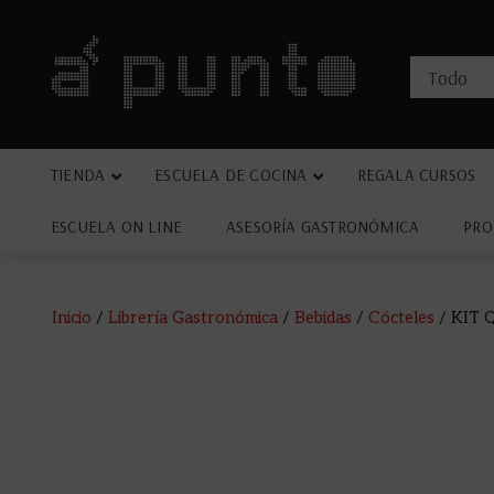
TIENDA
ESCUELA DE COCINA
REGALA CURSOS
ESCUELA ON LINE
ASESORÍA GASTRONÓMICA
PRO
Inicio
/
Librería Gastronómica
/
Bebidas
/
Cócteles
/ KIT