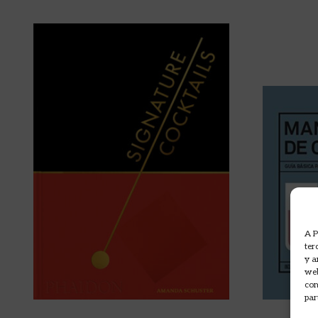
A P
ter
y a
web
com
par