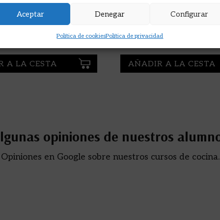
E COCTELERÍA
LOS CÓCTELES DE MR LYAN
DE LOS TRAGOS
Aceptar
Denegar
Configurar
N
CHETIYAWARDANA,
Política de cookies
Política de privacidad
RAYAN;LIGHTBODY, KIM
19,95
€
R A LA CESTA
AÑADIR A LA CESTA
lgunas opiniones de nuestros alumn
Opiniones en Google sobre nuestros cursos de cocina.