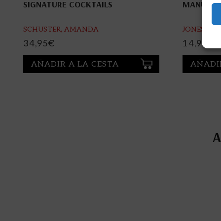
SIGNATURE COCKTAILS
MANUAL D
SCHUSTER, AMANDA
JONES, DA
34,95
€
14,96
€
AÑADIR A LA CESTA
AÑADI
A