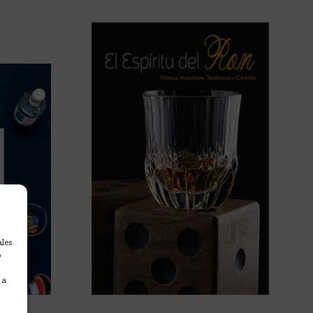
ales
o
 a