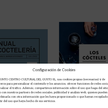
Configuración de Cookies
UNTO CENTRO CULTURAL DEL GUSTO SL, usa cookies propias (necesarias) y de
ceros para personalizar el contenido y los anuncios, ofrecer funciones de redes soci
nalizar el tráfico. Además, compartimos información sobre el uso que haga del siti
 con nuestros partners de redes sociales, publicidad y análisis web, quienes pueden
binarla con otra información que les haya proporcionado o que hayan recopilado
tir del uso que haya hecho de sus servicios.