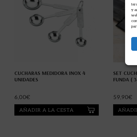
ter
y a
web
com
par
CUCHARAS MEDIDORA INOX 4
SET CUCH
UNIDADES
FUNDA ( 
6,00
€
59,90
€
AÑADIR A LA CESTA
AÑADI