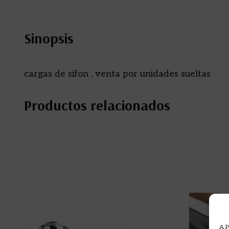
Sinopsis
cargas de sifon , venta por unidades sueltas
Productos relacionados
A P