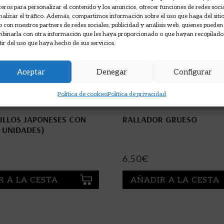
ceros para personalizar el contenido y los anuncios, ofrecer funciones de redes soci
nalizar el tráfico. Además, compartimos información sobre el uso que haga del siti
 con nuestros partners de redes sociales, publicidad y análisis web, quienes pueden
binarla con otra información que les haya proporcionado o que hayan recopilado
tir del uso que haya hecho de sus servicios.
Aceptar
Denegar
Configurar
Política de cookies
Política de privacidad
ILLOS JAPONESES CON
RALLADOR GRUESO
3 UNIDADES)
6,50
€
R A LA CESTA
AÑADIR A LA CESTA