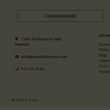
COOKMADRID
APUN
Calle Farmacia 6, bajo.
Madrid
Escuel
Punto
Blog
info@apuntolibreria.com
Calend
Cesta 
917 02 10 41
Regala
© 2026
A Punto