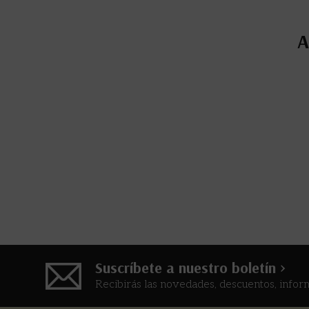
A
Suscríbete a nuestro boletín >
Recibirás las novedades, descuentos, infor