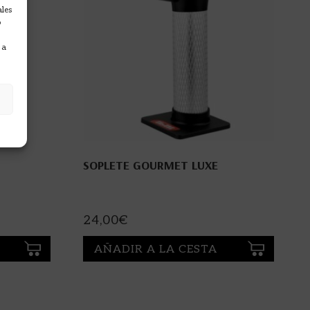
ales
o
 a
SOPLETE GOURMET LUXE
24,00
€
AÑADIR A LA CESTA