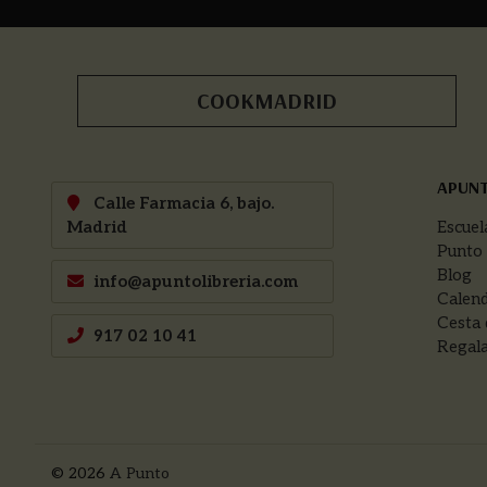
COOKMADRID
APUN
Calle Farmacia 6, bajo.
Madrid
Escuel
Punto
Blog
info@apuntolibreria.com
Calend
Cesta 
917 02 10 41
Regala
© 2026
A Punto