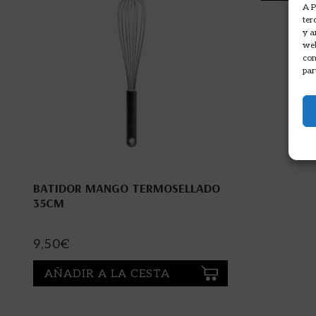
A P
ter
y a
web
com
par
BATIDOR MANGO TERMOSELLADO
35CM
9,50
€
AÑADIR A LA CESTA