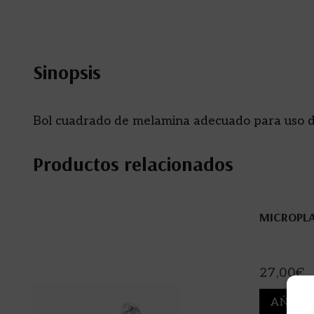
Sinopsis
Bol cuadrado de melamina adecuado para uso dom
Productos relacionados
MICROPLA
27,00
€
AÑADI