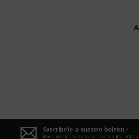
A
Suscríbete a nuestro boletín >
Recibirás las novedades, descuentos, infor