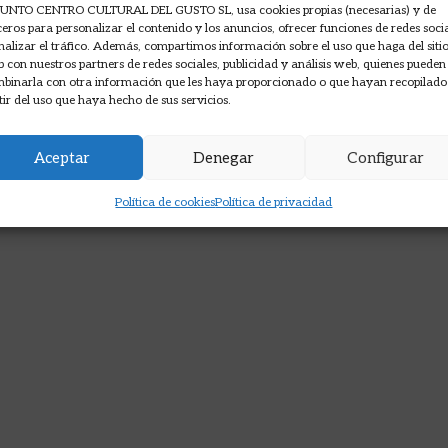
UNTO CENTRO CULTURAL DEL GUSTO SL, usa cookies propias (necesarias) y de
ceros para personalizar el contenido y los anuncios, ofrecer funciones de redes soci
nalizar el tráfico. Además, compartimos información sobre el uso que haga del siti
 con nuestros partners de redes sociales, publicidad y análisis web, quienes pueden
binarla con otra información que les haya proporcionado o que hayan recopilado
tir del uso que haya hecho de sus servicios.
Aceptar
Denegar
Configurar
Política de cookies
Política de privacidad