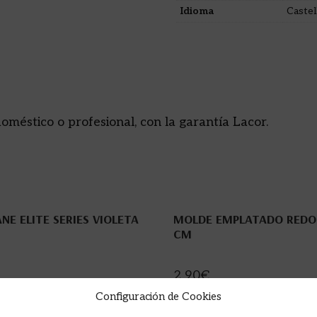
Idioma
Castel
éstico o profesional, con la garantía Lacor.
NE ELITE SERIES VIOLETA
MOLDE EMPLATADO REDO
CM
2,90
€
Configuración de Cookies
R A LA CESTA
AÑADIR A LA CESTA