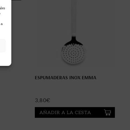
ales
o
 a
ESPUMADERAS INOX EMMA
3,80
€
AÑADIR A LA CESTA