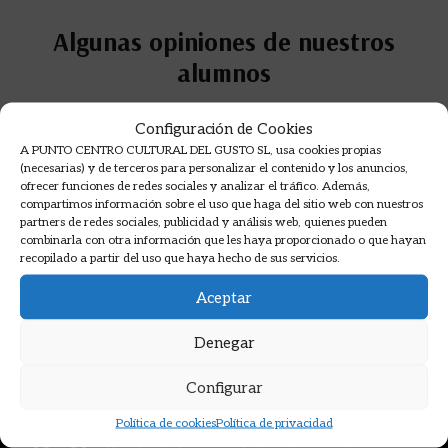
Algunas opiniones de nuestros
alumnos
Opiniones en Google sobre nuestros cursos de
Configuración de Cookies
cocina.
A PUNTO CENTRO CULTURAL DEL GUSTO SL, usa cookies propias
(necesarias) y de terceros para personalizar el contenido y los anuncios,
ofrecer funciones de redes sociales y analizar el tráfico. Además,
compartimos información sobre el uso que haga del sitio web con nuestros
partners de redes sociales, publicidad y análisis web, quienes pueden
combinarla con otra información que les haya proporcionado o que hayan
recopilado a partir del uso que haya hecho de sus servicios.
Aceptar
Denegar
Configurar
Suscríbete a nuestro boletín >
Política de cookies
Política de privacidad