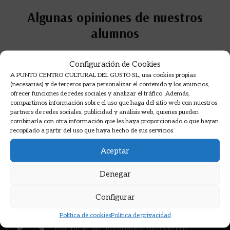
Algunas opiniones de nuestros
alumnos
Opiniones en Google sobre nuestros cursos de
Configuración de Cookies
cocina.
A PUNTO CENTRO CULTURAL DEL GUSTO SL, usa cookies propias
(necesarias) y de terceros para personalizar el contenido y los anuncios,
ofrecer funciones de redes sociales y analizar el tráfico. Además,
compartimos información sobre el uso que haga del sitio web con nuestros
partners de redes sociales, publicidad y análisis web, quienes pueden
combinarla con otra información que les haya proporcionado o que hayan
recopilado a partir del uso que haya hecho de sus servicios.
Aceptar
Denegar
Configurar
Suscríbete a nuestro boletín >
Política de cookies
Política de privacidad
Recibirás las novedades, descuentos,