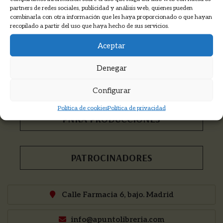
Suscríbete a nuestro boletín >
partners de redes sociales, publicidad y análisis web, quienes pueden
combinarla con otra información que les haya proporcionado o que hayan
Recibirás las novedades, descuentos,
recopilado a partir del uso que haya hecho de sus servicios.
información de cursos y mucho más...
Aceptar
Denegar
COOKMADRID
Configurar
Política de cookies
Política de privacidad
PNKA PRODUCCIONES
PATROCINADORES
Calle Farmacia 6, bajo. Madrid
info@apuntolibreria.com