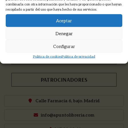
Recibirás las novedades, descuentos,
combinarla con otra información que les haya proporcionado o que hayan
información de cursos y mucho más...
recopilado a partir del uso que haya hecho de sus servicios.
Aceptar
Denegar
COOKMADRID
Configurar
PNKA PRODUCCIONES
Política de cookies
Política de privacidad
PATROCINADORES
Calle Farmacia 6, bajo. Madrid
info@apuntolibreria.com