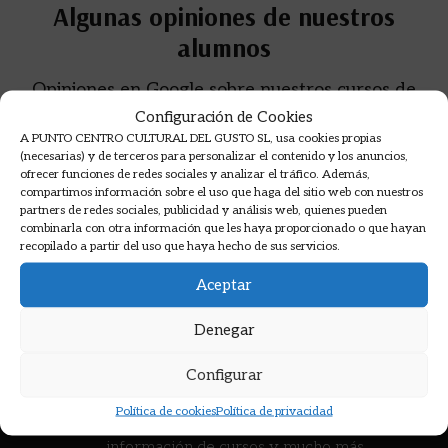
Algunas opiniones de nuestros
alumnos
Opiniones en Google sobre nuestros cursos de
cocina.
Configuración de Cookies
A PUNTO CENTRO CULTURAL DEL GUSTO SL, usa cookies propias
(necesarias) y de terceros para personalizar el contenido y los anuncios,
ofrecer funciones de redes sociales y analizar el tráfico. Además,
compartimos información sobre el uso que haga del sitio web con nuestros
partners de redes sociales, publicidad y análisis web, quienes pueden
combinarla con otra información que les haya proporcionado o que hayan
recopilado a partir del uso que haya hecho de sus servicios.
Aceptar
Denegar
Configurar
Suscríbete a nuestro boletín >
Política de cookies
Política de privacidad
Recibirás las novedades, descuentos,
información de cursos y mucho más...