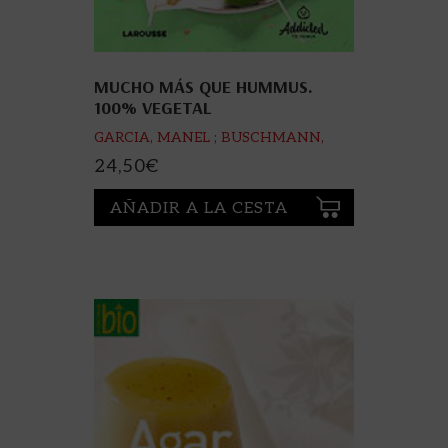
MUCHO MÁS QUE HUMMUS.
100% VEGETAL
GARCIA, MANEL ; BUSCHMANN,
HANNA
24,50
€
AÑADIR A LA CESTA