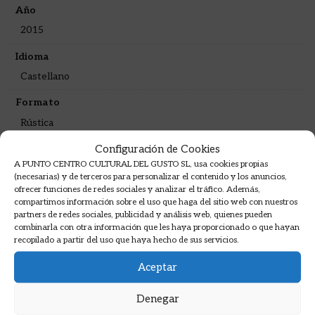
Año
2015
Idioma
Castellano
Formato
Rústica
Configuración de Cookies
Sinopsis
A PUNTO CENTRO CULTURAL DEL GUSTO SL, usa cookies propias
(necesarias) y de terceros para personalizar el contenido y los anuncios,
ofrecer funciones de redes sociales y analizar el tráfico. Además,
compartimos información sobre el uso que haga del sitio web con nuestros
partners de redes sociales, publicidad y análisis web, quienes pueden
El nuevo libro de la colección Un mar de historias
combinarla con otra información que les haya proporcionado o que hayan
se adentra en el fascinante mundo del chocolate.
recopilado a partir del uso que haya hecho de sus servicios.
Los hermanos David, Emma y Judith preparan un
Aceptar
pastel para el cumpleaños de su papá, y gracias a
su curiosidad conoceremos la historia del cacao,
Denegar