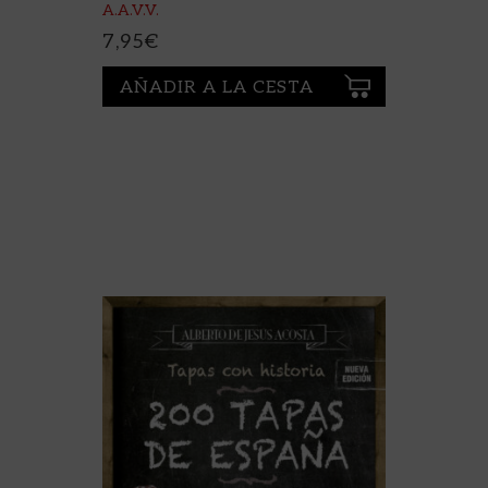
A.A.V.V.
7,95
€
AÑADIR A LA CESTA