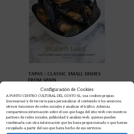
TAPAS : CLASSIC SMALL DISHES
FROM SPAIN
LUARD, ELISABETH
Configuración de Cookies
A PUNTO CENTRO CULTURAL DEL GUSTO SL, usa cookies propias
12,50
€
(necesarias) y de terceros para personalizar el contenido y los anuncios,
ofrecer funciones de redes sociales y analizar el tráfico. Además,
AÑADIR A LA CESTA
compartimos información sobre el uso que haga del sitio web con nuestros
partners de redes sociales, publicidad y análisis web, quienes pueden
combinarla con otra información que les haya proporcionado o que hayan
recopilado a partir del uso que haya hecho de sus servicios.