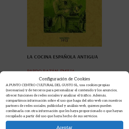
LA COCINA ESPAÑOLA ANTIGUA
PARDO BAZÁN, EMILIA
Configuración de Cookies
13,50
€
A PUNTO CENTRO CULTURAL DEL GUSTO SL, usa cookies propias
(necesarias) y de terceros para personalizar el contenido y los anuncios,
AÑADIR A LA CESTA
ofrecer funciones de redes sociales y analizar el tráfico. Además,
compartimos información sobre el uso que haga del sitio web con nuestros
partners de redes sociales, publicidad y análisis web, quienes pueden
combinarla con otra información que les haya proporcionado o que hayan
recopilado a partir del uso que haya hecho de sus servicios.
Aceptar