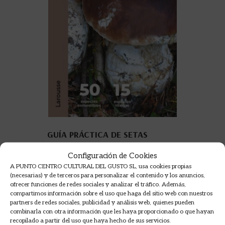
GUÍA PRÁCTICA DE SETAS
Configuración de Cookies
MONTÓN MARTÍNEZ, JOAN
A PUNTO CENTRO CULTURAL DEL GUSTO SL, usa cookies propias
18,95
€
(necesarias) y de terceros para personalizar el contenido y los anuncios,
ofrecer funciones de redes sociales y analizar el tráfico. Además,
compartimos información sobre el uso que haga del sitio web con nuestros
AÑADIR A LA CESTA
partners de redes sociales, publicidad y análisis web, quienes pueden
combinarla con otra información que les haya proporcionado o que hayan
recopilado a partir del uso que haya hecho de sus servicios.