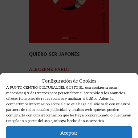
QUIERO SER JAPONÉS
ALBUERNE, PABLO
24,95
€
Configuración de Cookies
A PUNTO CENTRO CULTURAL DEL GUSTO SL, usa cookies propias
AÑADIR A LA CESTA
(necesarias) y de terceros para personalizar el contenido y los anuncios,
ofrecer funciones de redes sociales y analizar el tráfico. Además,
compartimos información sobre el uso que haga del sitio web con nuestros
partners de redes sociales, publicidad y análisis web, quienes pueden
combinarla con otra información que les haya proporcionado o que hayan
recopilado a partir del uso que haya hecho de sus servicios.
Aceptar