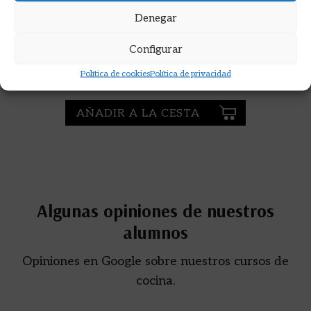
Denegar
CÓCTELES CON JÉREZ, CÓCTELES
CON VIDA
Configurar
GIL TAMAYO, JOSÉ
Política de cookies
Política de privacidad
15,00
€
AÑADIR A LA CESTA
Algunas opiniones de nuestros
alumnos
Opiniones en Google sobre nuestros cursos de
cocina.