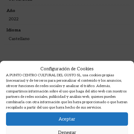
Año
2022
Idioma
Castellano
Configuración de Cookies
Algunas opiniones de nuestros
A PUNTO CENTRO CULTURAL DEL GUSTO SL, usa cookies propias
alumnos
(necesarias) y de terceros para personalizar el contenido y los anuncios,
ofrecer funciones de redes sociales y analizar el tráfico. Además,
compartimos información sobre el uso que haga del sitio web con nuestros
Opiniones en Google sobre nuestros cursos de
partners de redes sociales, publicidad y análisis web, quienes pueden
cocina.
combinarla con otra información que les haya proporcionado o que hayan
recopilado a partir del uso que haya hecho de sus servicios.
Aceptar
Denegar