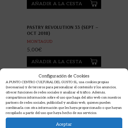
AÑADIR A LA CESTA
PASTRY REVOLUTION 33 (SEPT –
OCT 2018)
MONTAGUD
5,00
€
AÑADIR A LA CESTA
Configuración de Cookies
A PUNTO CENTRO CULTURAL DEL GUSTO SL, usa cookies propias
SPAIN GOURMETOUR Nº6 MAYO
(necesarias) y de terceros para personalizar el contenido y los anuncios,
2012
ofrecer funciones de redes sociales y analizar el tráfico. Además,
compartimos información sobre el uso que haga del sitio web con nuestros
partners de redes sociales, publicidad y análisis web, quienes pueden
6,00
€
combinarla con otra información que les haya proporcionado o que hayan
recopilado a partir del uso que haya hecho de sus servicios.
AÑADIR A LA CESTA
Aceptar