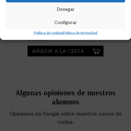
Denegar
SO GOOD N.31 ( 2024)
Configurar
REVISTA DE PASTELERIA
Política de cookies
Política de privacidad
30,00
€
AÑADIR A LA CESTA
Algunas opiniones de nuestros
alumnos
Opiniones en Google sobre nuestros cursos de
cocina.