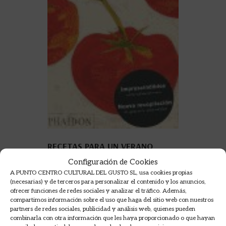
RECETAS PARA UN VERANO
ITALIANO
Configuración de Cookies
AA.VV.
A PUNTO CENTRO CULTURAL DEL GUSTO SL, usa cookies propias
(necesarias) y de terceros para personalizar el contenido y los anuncios,
14,95
€
ofrecer funciones de redes sociales y analizar el tráfico. Además,
compartimos información sobre el uso que haga del sitio web con nuestros
AÑADIR A LA CESTA
partners de redes sociales, publicidad y análisis web, quienes pueden
combinarla con otra información que les haya proporcionado o que hayan