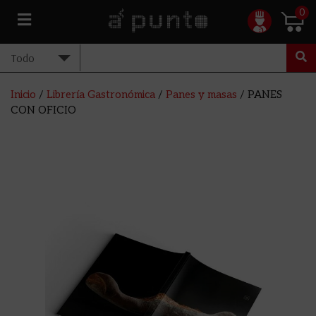
0
Inicio
/
Librería Gastronómica
/
Panes y masas
/ PANES
CON OFICIO