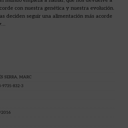
 el mundo empieza a hablar, que nos devuelve a
corde con nuestra genética y nuestra evolución.
as deciden seguir una alimentación más acorde
 y…
S SERRA, MARC
4-9735-832-3
/2016