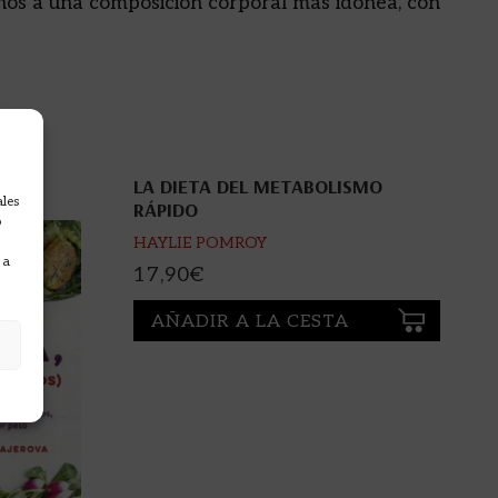
nos a una composición corporal más idónea, con
LA DIETA DEL METABOLISMO
ales
RÁPIDO
o
HAYLIE POMROY
 a
17,90
€
AÑADIR A LA CESTA