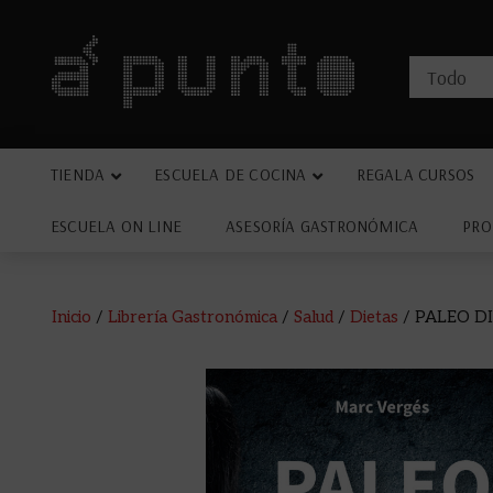
TIENDA
ESCUELA DE COCINA
REGALA CURSOS
ESCUELA ON LINE
ASESORÍA GASTRONÓMICA
PRO
Inicio
/
Librería Gastronómica
/
Salud
/
Dietas
/ PALEO D