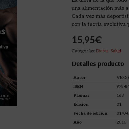
La dieta de la que todo
una alimentación más a
Cada vez más deportist
con la teoría evolutiva
15,95
€
Categorías:
Dietas
,
Salud
Detalles producto
Autor
VERGÉ
ISBN
978-8
Páginas
168
Edición
01
Fecha de edición
01/04
Año
2016