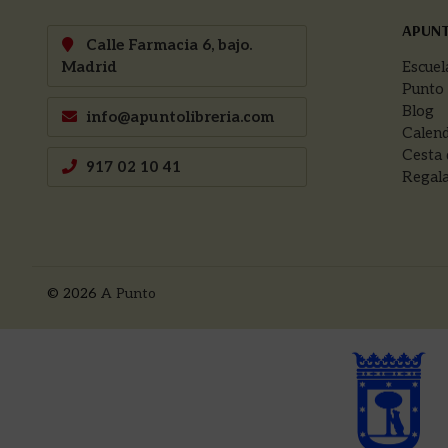
APUN
Calle Farmacia 6, bajo.
Madrid
Escuel
Punto
Blog
info@apuntolibreria.com
Calend
Cesta 
917 02 10 41
Regala
© 2026
A Punto