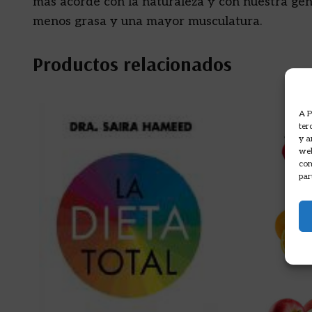
más acorde con la naturaleza y con nuestra gen
menos grasa y una mayor musculatura.
Productos relacionados
A P
ter
y a
web
com
par