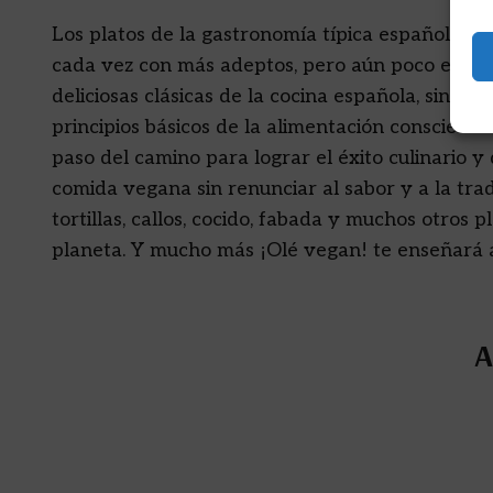
Los platos de la gastronomía típica española, a
cada vez con más adeptos, pero aún poco explor
deliciosas clásicas de la cocina española, sino 
principios básicos de la alimentación consciente 
paso del camino para lograr el éxito culinario y
comida vegana sin renunciar al sabor y a la tra
tortillas, callos, cocido, fabada y muchos otros 
planeta. Y mucho más ¡Olé vegan! te enseñará a
A