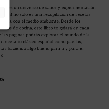
egana es un universo de sabor y experimentación
egan! no solo es una recopilación de recetas
petuosa con el medio ambiente. Desde los
silios de cocina, este libro te guiará en cada
de las páginas podrás explorar el mundo de la
 recetario clásico español como paellas,
estás haciendo algo bueno para ti y para el
 c
os