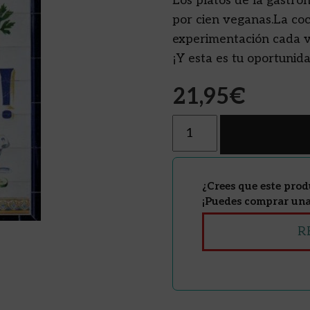
Los platos de la gastro
por cien veganas.La co
experimentación cada v
¡Y esta es tu oportunid
21,95
€
Cantidad
¿Crees que este prod
¡Puedes comprar una 
R