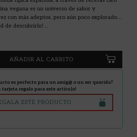
nomía típica española, a través de recetas cien
cina vegana es un universo de sabor y
ez con más adeptos, pero aún poco explorado…
ad de descubrirlo!…
AÑADIR AL CARRITO
ucto es perfecto para un amig@ o un ser querido?
tarjeta regalo para este artículo!
EGALA ESTE PRODUCTO