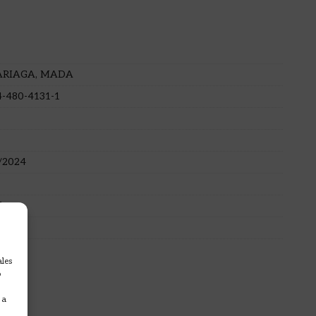
RIAGA, MADA
4-480-4131-1
/2024
lano
a
ales
o
 a