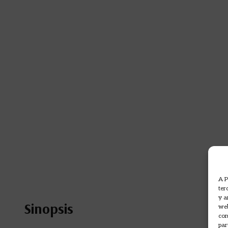
A P
ter
y a
Sinopsis
web
com
par