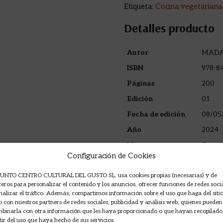
Etiqueta:
Cocina vegetariana
Detalles producto
Autor
MADA
ISBN
978-8
Páginas
200
Edición
01
Fecha de edición
08/05
Año
2024
Idioma
Castel
Configuración de Cookies
Formato
Rústic
UNTO CENTRO CULTURAL DEL GUSTO SL, usa cookies propias (necesarias) y de
ceros para personalizar el contenido y los anuncios, ofrecer funciones de redes soci
nalizar el tráfico. Además, compartimos información sobre el uso que haga del siti
 con nuestros partners de redes sociales, publicidad y análisis web, quienes pueden
binarla con otra información que les haya proporcionado o que hayan recopilado
tir del uso que haya hecho de sus servicios.