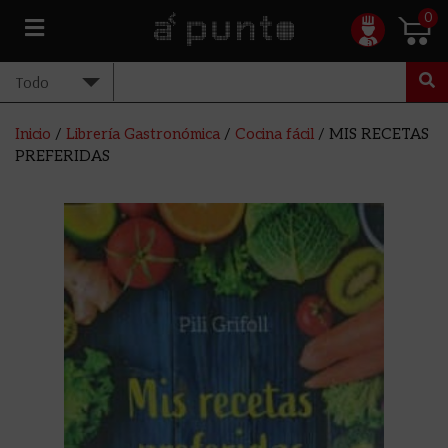
0
Inicio
/
Librería Gastronómica
/
Cocina fácil
/ MIS RECETAS
PREFERIDAS