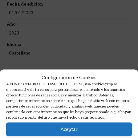
Fecha de edición
01/01/2023
Año
2023
Idioma
Castellano
Configuración de Cookies
A PUNTO CENTRO CULTURAL DEL GUSTO SL, usa cookies propias
Algunas opiniones de nuestros
(necesarias) y de terceros para personalizar el contenido y los anuncios,
ofrecer funciones de redes sociales y analizar el tráfico. Además,
alumnos
compartimos información sobre el uso que haga del sitio web con nuestros
partners de redes sociales, publicidad y análisis web, quienes pueden
Opiniones en Google sobre nuestros cursos de
combinarla con otra información que les haya proporcionado o que hayan
recopilado a partir del uso que haya hecho de sus servicios.
cocina.
Aceptar