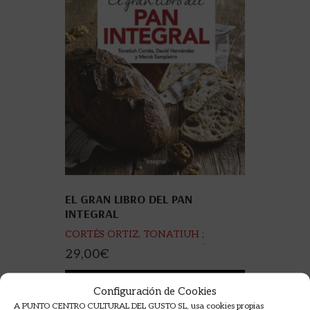
EL GRAN LIBRO DEL PAN
INTEGRAL
CORTÉS ORTIZ, TONATIUH ;
SAMPIETRO MARURI, MERCÈ ;
29,00
€
HERNÁNDEZ RIPOLL, DAVID
AÑADIR A LA CESTA
Configuración de Cookies
A PUNTO CENTRO CULTURAL DEL GUSTO SL, usa cookies propias