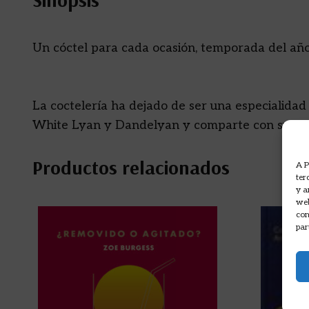
Un cóctel para cada ocasión, temporada del año
La coctelería ha dejado de ser una especialidad 
White Lyan y Dandelyan y comparte con sus lecto
Productos relacionados
A P
ter
y a
web
com
par