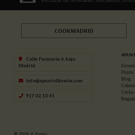
Recibirás las novedades, descuentos, infor
COOKMADRID
APUN
Calle Farmacia 6, bajo.
Madrid
Escuel
Punto
Blog
info@apuntolibreria.com
Calend
Cesta 
917 02 10 41
Regala
© 2026
A Punto