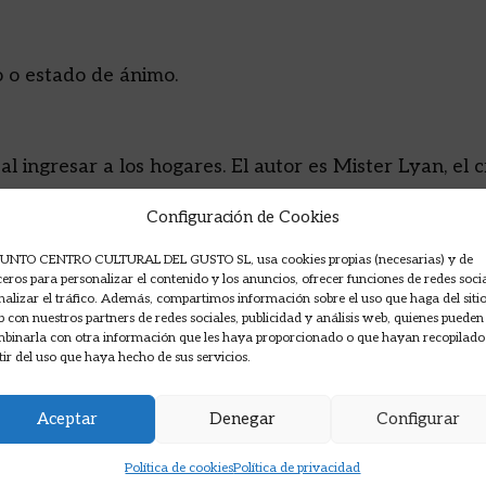
 o estado de ánimo.
al ingresar a los hogares. El autor es Mister Lyan, e
res los secretos de sus increíbles tragos, para dist
Configuración de Cookies
UNTO CENTRO CULTURAL DEL GUSTO SL, usa cookies propias (necesarias) y de
ceros para personalizar el contenido y los anuncios, ofrecer funciones de redes soci
nalizar el tráfico. Además, compartimos información sobre el uso que haga del siti
 con nuestros partners de redes sociales, publicidad y análisis web, quienes pueden
binarla con otra información que les haya proporcionado o que hayan recopilado
tir del uso que haya hecho de sus servicios.
Aceptar
Denegar
Configurar
Política de cookies
Política de privacidad