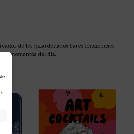
l creador de los galardonados bares londinenses
intos momentos del día.
ales
o
 a