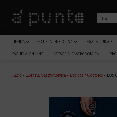
TIENDA
ESCUELA DE COCINA
REGALA CURSOS
ESCUELA ON LINE
ASESORÍA GASTRONÓMICA
PRO
Inicio
/
Librería Gastronómica
/
Bebidas
/
Cócteles
/ LOS 