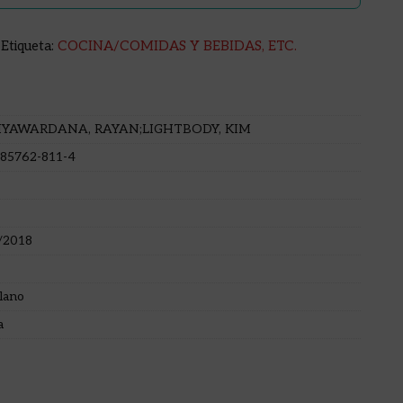
Etiqueta:
COCINA/COMIDAS Y BEBIDAS, ETC.
IYAWARDANA, RAYAN;LIGHTBODY, KIM
-85762-811-4
/2018
lano
a