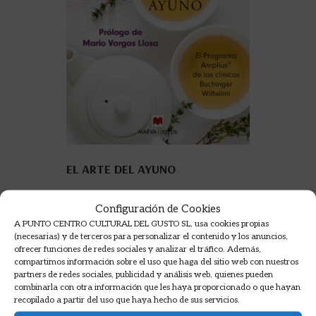
EL ARTE DEL AYUNO
WILHELMI DE TOLEDO, FRANÇOISE
Configuración de Cookies
A PUNTO CENTRO CULTURAL DEL GUSTO SL, usa cookies propias
22,00
€
(necesarias) y de terceros para personalizar el contenido y los anuncios,
ofrecer funciones de redes sociales y analizar el tráfico. Además,
AÑADIR A LA CESTA
compartimos información sobre el uso que haga del sitio web con nuestros
partners de redes sociales, publicidad y análisis web, quienes pueden
combinarla con otra información que les haya proporcionado o que hayan
recopilado a partir del uso que haya hecho de sus servicios.