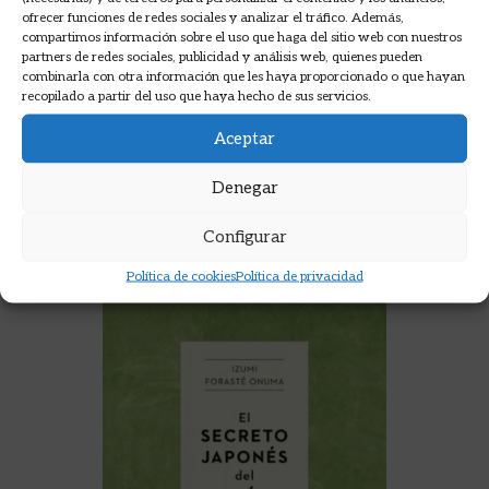
COCINAR Y COMER. BUBBLE TEA
ofrecer funciones de redes sociales y analizar el tráfico. Además,
(TÉ DE PERLAS)
compartimos información sobre el uso que haga del sitio web con nuestros
partners de redes sociales, publicidad y análisis web, quienes pueden
MAHUT, SANDRA ; FERRANDI,
combinarla con otra información que les haya proporcionado o que hayan
VALENTINE
recopilado a partir del uso que haya hecho de sus servicios.
10,00
€
Aceptar
AÑADIR A LA CESTA
Denegar
Configurar
Política de cookies
Política de privacidad