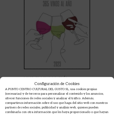
VIVIR EL VINO LA GUÍA
Configuración de Cookies
A PUNTO CENTRO CULTURAL DEL GUSTO SL, usa cookies propias
VV.AA.
(necesarias) y de terceros para personalizar el contenido y los anuncios,
16,00
€
ofrecer funciones de redes sociales y analizar el tráfico. Además,
compartimos información sobre el uso que haga del sitio web con nuestros
partners de redes sociales, publicidad y análisis web, quienes pueden
AÑADIR A LA CESTA
combinarla con otra información que les haya proporcionado o que hayan