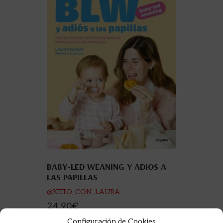
BABY-LED WEANING Y ADIOS A
LAS PAPILLAS
@KETO_CON_LAURA
24,90
€
Configuración de Cookies