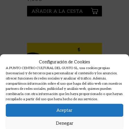
AÑADIR A LA CESTA
Configuración de Cookies
A PUNTO CENTRO CULTURAL DEL GUSTO SL, usa cookies propias
(necesarias) y de terceros para personalizar el contenido y los anuncios,
ofrecer funciones de redes sociales y analizar el tráfico. Además,
compartimos información sobre el uso que haga del sitio web con nuestros
partners de redes sociales, publicidad y análisis web, quienes pueden
combinarla con otra información que les haya proporcionado o que hayan
recopilado a partir del uso que haya hecho de sus servicios.
Aceptar
Denegar