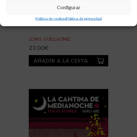
Configurar
Política de cookies
Política de privacidad
A COMER Y A BEBER
LONG, GUILLAUME
23,00
€
AÑADIR A LA CESTA