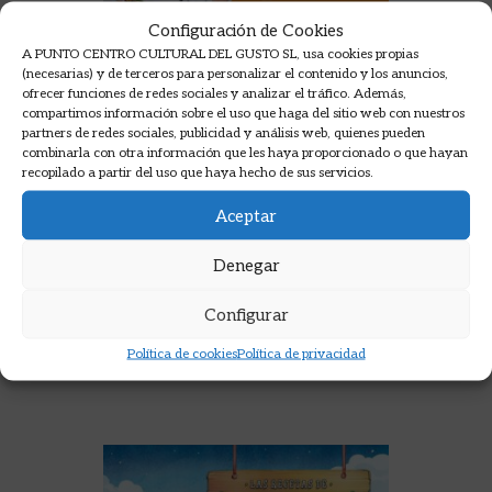
Configuración de Cookies
A PUNTO CENTRO CULTURAL DEL GUSTO SL, usa cookies propias
(necesarias) y de terceros para personalizar el contenido y los anuncios,
ofrecer funciones de redes sociales y analizar el tráfico. Además,
compartimos información sobre el uso que haga del sitio web con nuestros
partners de redes sociales, publicidad y análisis web, quienes pueden
combinarla con otra información que les haya proporcionado o que hayan
¿QUÉ HAY DE POSTRE?
recopilado a partir del uso que haya hecho de sus servicios.
Aceptar
SHINE ; CR TVE
21,90
€
Denegar
AÑADIR A LA CESTA
Configurar
Política de cookies
Política de privacidad