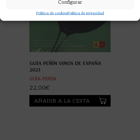
Configurar
Política de cookies
Política de privacidad
GUÍA PEÑÍN VINOS DE ESPAÑA
2021
GUÍA PEÑÍN
22,00
€
AÑADIR A LA CESTA