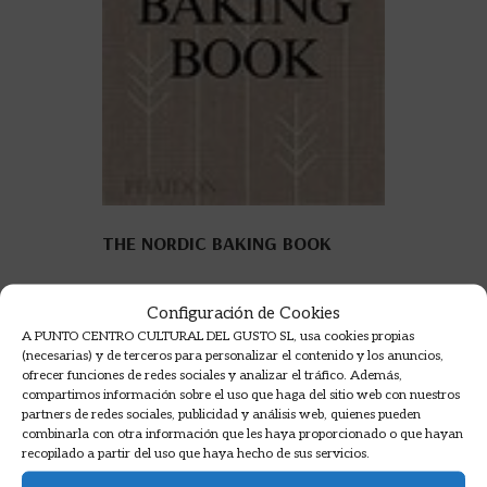
THE NORDIC BAKING BOOK
MAGNUS NILSSON
Configuración de Cookies
49,95
€
A PUNTO CENTRO CULTURAL DEL GUSTO SL, usa cookies propias
(necesarias) y de terceros para personalizar el contenido y los anuncios,
AÑADIR A LA CESTA
ofrecer funciones de redes sociales y analizar el tráfico. Además,
compartimos información sobre el uso que haga del sitio web con nuestros
partners de redes sociales, publicidad y análisis web, quienes pueden
combinarla con otra información que les haya proporcionado o que hayan
recopilado a partir del uso que haya hecho de sus servicios.