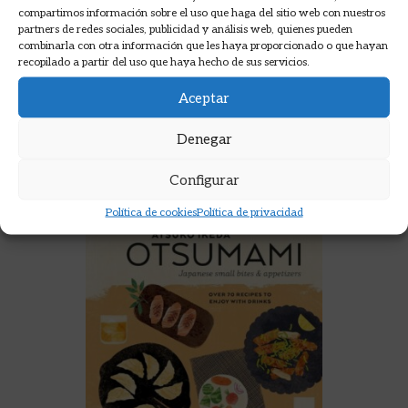
compartimos información sobre el uso que haga del sitio web con nuestros
MAGNUS NILSSON
partners de redes sociales, publicidad y análisis web, quienes pueden
combinarla con otra información que les haya proporcionado o que hayan
49,95
€
recopilado a partir del uso que haya hecho de sus servicios.
AÑADIR A LA CESTA
Aceptar
Denegar
Configurar
Política de cookies
Política de privacidad