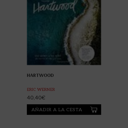
HARTWOOD
ERIC WERNER
40,40
€
AÑADIR A LA CESTA