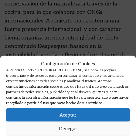
conservación de la naturaleza a través de la
cocina, para lo que colabora con ONGs
internacionales. Aponiente, pues, ostenta una
fuerte presencia internacional, y con carácter
bienal organiza un encuentro global de chefs
denominado Despesques, basado en la
sostenibilidad y en la reflexión sobre el papel de
la alimentación en el futuro. Aponiente sigue
Configuración de Cookies
A PUNTO CENTRO CULTURAL DEL GUSTO SL, usa cookies propias
demostrando la conexión vital entre la
(necesarias) y de terceros para personalizar el contenido y los anuncios,
gastronomía y la naturaleza. Aponiente nos
ofrecer funciones de redes sociales y analizar el tráfico. Además,
compartimos información sobre el uso que haga del sitio web con nuestros
desafía a pensar en la riqueza y en el
partners de redes sociales, publicidad y análisis web, quienes pueden
desconocimiento que tenemos de ese mar infinito
combinarla con otra información que les haya proporcionado o que hayan
recopilado a partir del uso que haya hecho de sus servicios.
y misterioso, ensalzando especies descartadas y
promoviendo la conservación y el manejo de
Aceptar
marismas, esteros y humedales costeros como
Denegar
fuentes de vida marina. Como parte de su