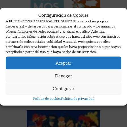
Configuración de Cookies
A PUNTO CENTRO CULTURAL DEL GUSTO SL, usa cookies propias
(necesarias) y de terceros para personalizar el contenido y los anuncios,
ofrecer funciones de redes sociales y analizar el tráfico. Además,
compartimos información sobre el uso que haga del sitio web con nuestros
partners de redes sociales, publicidad y análisis web, quienes pueden
combinarla con otra información que les haya proporcionado o que hayan
recopilado a partir del uso que haya hecho de sus servicios.
COCINAMOS A 4 MANOS.
Aceptar
RECETAS PARA HACER CON
NIÑOS
BUENO CALDERÓN DE LA BARCA,
Denegar
FRANCISCO
16,95
€
Configurar
AÑADIR A LA CESTA
Política de cookies
Política de privacidad