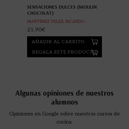
SENSACIONES DULCES (MOULIN
CHOCOLAT)
MARTÍNEZ VELEZ, RICARDO ;
ANDRÉS MONTANER, SONIA ;
21,90
€
CASCALLANA ROJAS, RAÚLFOT. ;
FERNÁNDEZ CUCALA, SA
AÑADIR AL CARRITO
REGALA ESTE PRODUCTO
Algunas opiniones de nuestros
alumnos
Opiniones en Google sobre nuestros cursos de
cocina.