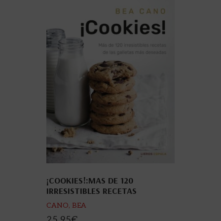
¡COOKIES!:MAS DE 120
IRRESISTIBLES RECETAS
GALLETAS
CANO, BEA
25,95
€