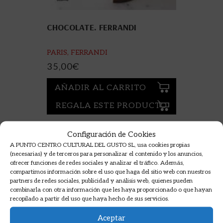
CHOCOLATE. FERRANDI
PARIS, FERRANDI
35,00
€
AÑADIR AL CARRITO
REGALA ESTE PRODUCTO
Configuración de Cookies
A PUNTO CENTRO CULTURAL DEL GUSTO SL, usa cookies propias
(necesarias) y de terceros para personalizar el contenido y los anuncios,
ofrecer funciones de redes sociales y analizar el tráfico. Además,
compartimos información sobre el uso que haga del sitio web con nuestros
partners de redes sociales, publicidad y análisis web, quienes pueden
combinarla con otra información que les haya proporcionado o que hayan
recopilado a partir del uso que haya hecho de sus servicios.
Aceptar