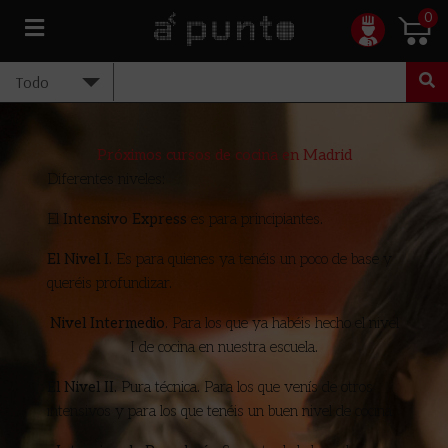
0
Próximos cursos de cocina en Madrid
Diferentes niveles:
El
Intensivo Express
es para principiantes.
El Nivel I.
Es para quienes ya tenéis un poco de base y
queréis profundizar.
Nivel Intermedio
. Para los que ya habéis hecho el nivel
I de cocina en nuestra escuela.
El Nivel II.
Pura técnica. Para los que venís de otros
intensivos y para los que tenéis un buen nivel de cocina.