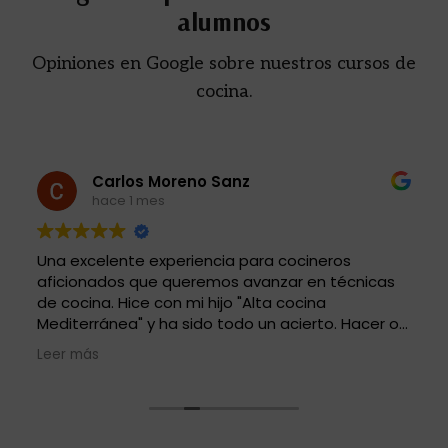
alumnos
Opiniones en Google sobre nuestros cursos de
cocina.
Carlos Moreno Sanz
hace 1 mes
Una excelente experiencia para cocineros
aficionados que queremos avanzar en técnicas
de cocina. Hice con mi hijo "Alta cocina
Mediterránea" y ha sido todo un acierto. Hacer o
no el menú publicado en la web tiene poca
Leer más
importancia. Nos vamos con un montón de
conocimientos para conocer nuevas técnicas de
cocina y afinar las conocidas. Local, y medios de
sobra. Iñigo, el chef, muy docente. El resto el