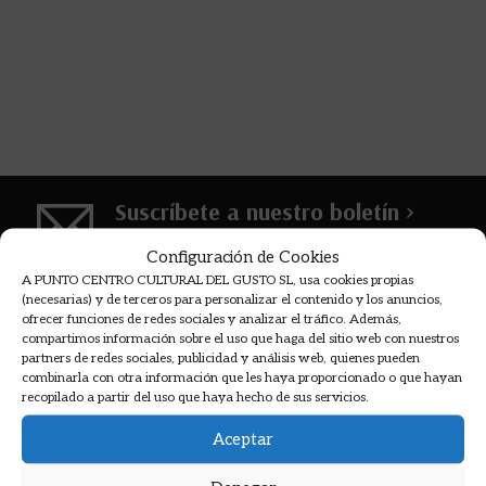
personal encantador y solicito. A por lo arroces y
la molecular. Muchas gracias.
Suscríbete a nuestro boletín >
Recibirás las novedades, descuentos,
Configuración de Cookies
información de cursos y mucho más...
A PUNTO CENTRO CULTURAL DEL GUSTO SL, usa cookies propias
(necesarias) y de terceros para personalizar el contenido y los anuncios,
ofrecer funciones de redes sociales y analizar el tráfico. Además,
compartimos información sobre el uso que haga del sitio web con nuestros
partners de redes sociales, publicidad y análisis web, quienes pueden
COOKMADRID
combinarla con otra información que les haya proporcionado o que hayan
recopilado a partir del uso que haya hecho de sus servicios.
Aceptar
PNKA PRODUCCIONES